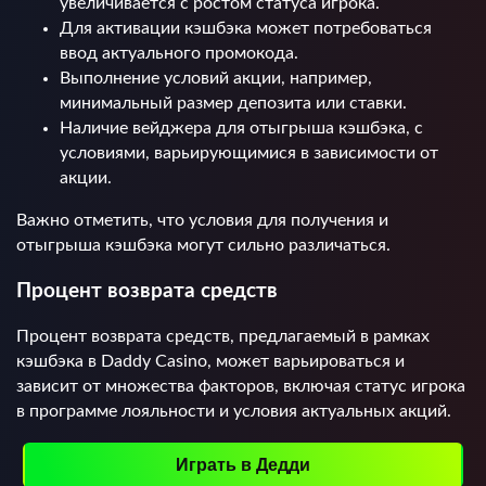
увеличивается с ростом статуса игрока.
Для активации кэшбэка может потребоваться
ввод актуального промокода.
Выполнение условий акции, например,
минимальный размер депозита или ставки.
Наличие вейджера для отыгрыша кэшбэка, с
условиями, варьирующимися в зависимости от
акции.
Важно отметить, что условия для получения и
отыгрыша кэшбэка могут сильно различаться.
Процент возврата средств
Процент возврата средств, предлагаемый в рамках
кэшбэка в Daddy Casino, может варьироваться и
зависит от множества факторов, включая статус игрока
в программе лояльности и условия актуальных акций.
Играть в Дедди