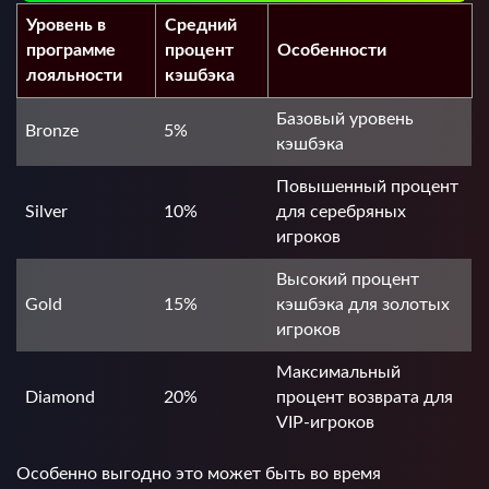
Уровень в
Средний
программе
процент
Особенности
лояльности
кэшбэка
Базовый уровень
Bronze
5%
кэшбэка
Повышенный процент
Silver
10%
для серебряных
игроков
Высокий процент
Gold
15%
кэшбэка для золотых
игроков
Максимальный
Diamond
20%
процент возврата для
VIP-игроков
Особенно выгодно это может быть во время