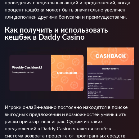
проведения специальных акций и предложений, когда
процент кэшбэка может быть значительно увеличен
или дополнен другими бонусами и преимуществами.
Как получить и использовать
кешбэк в Daddy Casino
Игроки онлайн-казино постоянно находятся в поиске
выгодных предложений и возможностей уменьшить
риски при азартных играх. Одним из таких
предложений в Daddy Casino является кешбэк —
система возврата процента от проигранных средств.