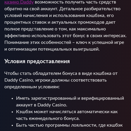
казино Daddy
возможность получить часть средств
обратно на свой аккаунт. Детальное разбирательство
условий начисления и использования кэшбэка, его
процентных ставок и актуальных промокодов дает
полное представление о том, как максимально
эффективно использовать этот бонус в своих интересах.
Понимание этих особенностей – ключ к успешной игре
и оптимизации потенциальных выигрышей.
Условия предоставления
Чтобы стать обладателем бонуса в виде кэшбэка от
Daddy Casino, игроки должны соответствовать
определенным условиям:
Иметь зарегистрированный и верифицированный
аккаунт в Daddy Casino.
Кэшбэк может начисляться автоматически как
часть еженедельного бонуса.
Быть частью программы лояльности, где кэшбэк