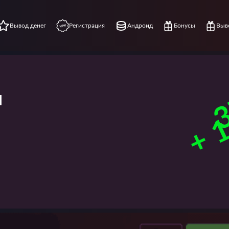
Вывод денег
Регистрация
Андроид
Бонусы
Выв
+ 
м