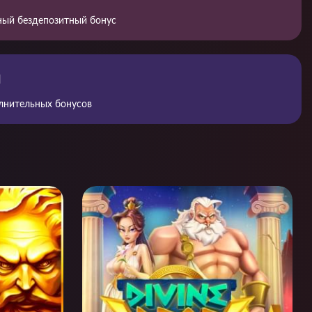
ный бездепозитный бонус
н
лнительных бонусов