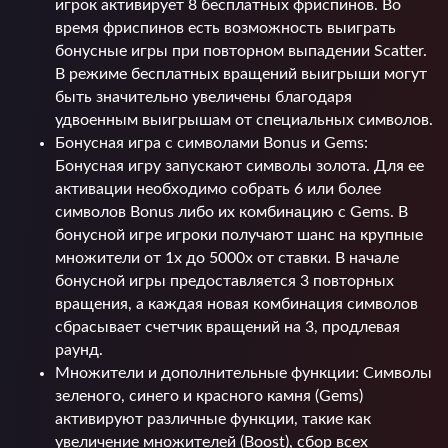
игрок активирует 8 бесплатных фриспинов. Во
время фриспинов есть возможность выиграть
бонусные игры при повторном выпадении Scatter.
В режиме бесплатных вращений выигрыши могут
быть значительно увеличены благодаря
удвоенным выигрышам от специальных символов.
Бонусная игра с символами Bonus и Gems:
Бонусная игру запускают символы золота. Для ее
активации необходимо собрать 6 или более
символов Bonus либо их комбинацию с Gems. В
бонусной игре игроки получают шанс на крупные
множители от 1x до 5000x от ставки. В начале
бонусной игры предоставляется 3 повторных
вращения, а каждая новая комбинация символов
сбрасывает счетчик вращений на 3, продлевая
раунд.
Множители и дополнительные функции: Символы
зеленого, синего и красного камня (Gems)
активируют различные функции, такие как
увеличение множителей (Boost), сбор всех