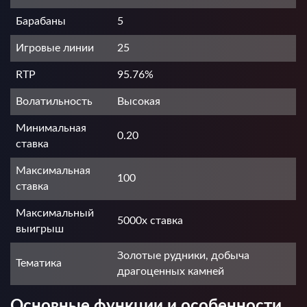
Барабаны
5
Игровые линии
25
RTP
95.76%
Волатильность
Высокая
Минимальная
0.20
ставка
Максимальная
100
ставка
Максимальный
5000x ставка
выигрыш
Золотые рудники, добыча
Тематика
драгоценных камней
Основные функции и особенности